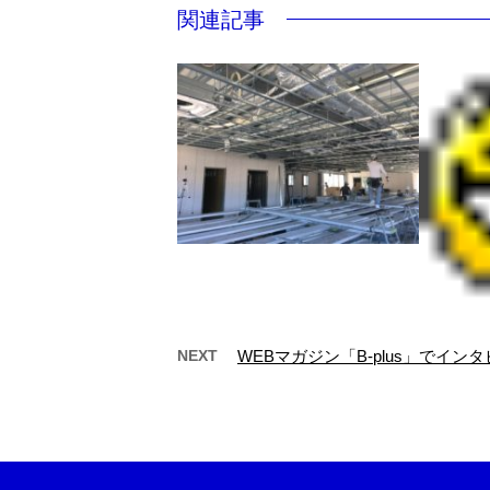
関連記事
NEXT
WEBマガジン「B-plus」でイ
作業の様子①
新社屋
本日は鋼製下地工事作業の様子
をお見せします 軽鉄材で天井の
こんん
下地を組んでいます。 図面の寸
た！ 
法通りできて …