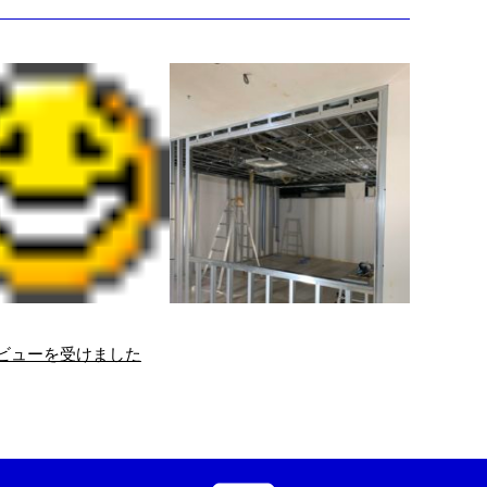
ンタビューを受けました
が出来るまでパート
現場リポート②
２！
茨木市 某店舗の様子 …
ちは～ 解体終了しまし
スッキリしましたね ここ
からは軽天作業 …